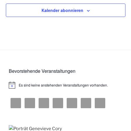
Kalender abonnieren
Bevorstehende Veranstaltungen
Es sind keine anstehenden Veranstaltungen vorhanden.
H
i
n
w
e
i
s