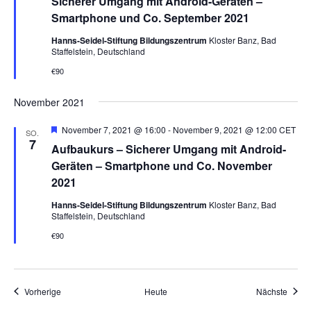
Sicherer Umgang mit Android-Geräten –
v
g
o
Smartphone und Co. September 2021
r
a
g
Hanns-Seidel-Stiftung Bildungszentrum
Kloster Banz, Bad
t
e
Staffelstein, Deutschland
h
i
o
€90
b
o
e
November 2021
n
n
H
November 7, 2021 @ 16:00
-
November 9, 2021 @ 12:00
CET
SO.
e
7
Aufbaukurs – Sicherer Umgang mit Android-
r
v
Geräten – Smartphone und Co. November
o
2021
r
g
Hanns-Seidel-Stiftung Bildungszentrum
Kloster Banz, Bad
e
Staffelstein, Deutschland
h
o
€90
b
e
n
Veranstaltungen
Veran
Vorherige
Heute
Nächste