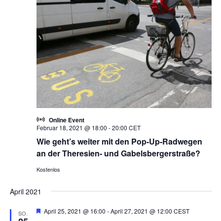
s
t
w
t
a
ä
a
h
l
l
l
t
e
u
t
n
n
u
.
g
n
A
g
n
e
Online Event
s
Februar 18, 2021 @ 18:00
-
20:00
CET
n
i
Wie geht’s weiter mit den Pop-Up-Radwegen
S
c
an der Theresien- und Gabelsbergerstraße?
u
h
Kostenlos
t
c
e
h
April 2021
n
e
-
H
April 25, 2021 @ 16:00
-
April 27, 2021 @ 12:00
CEST
u
SO.
e
N