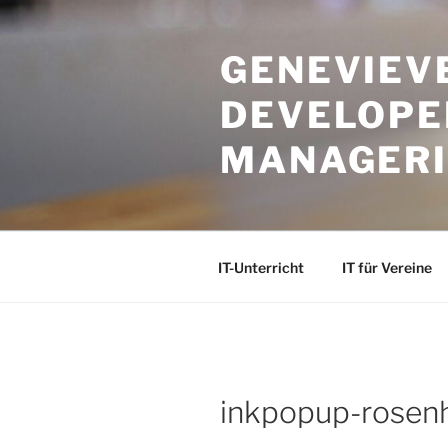
Zum
Inhalt
GENEVIEVE
springen
DEVELOPER
MANAGER
IT-Unterricht
IT für Vereine
inkpopup-rosen