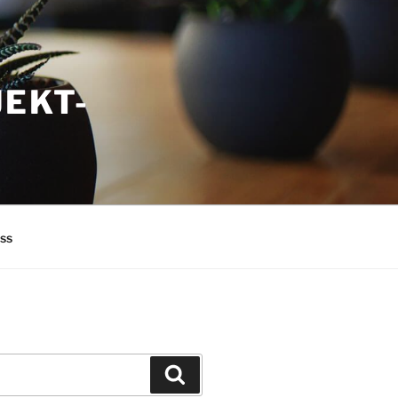
JEKT-
ass
Suchen