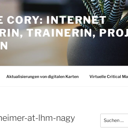
 CORY: INTERNET
IN, TRAINERIN, PRO
IN
Aktualisierungen von digitalen Karten
Virtuelle Critical M
heimer-at-lhm-nagy
Suchen
nach: