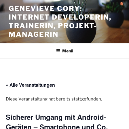
Zum
GENEVIEVE CORY:
Inhalt
INTERNET DEVELOPERIN,
springen
TRAINERIN, PROJEKT-
MANAGERIN
Menü
« Alle Veranstaltungen
Diese Veranstaltung hat bereits stattgefunden.
Sicherer Umgang mit Android-
Geräten – Smartphone und Co.