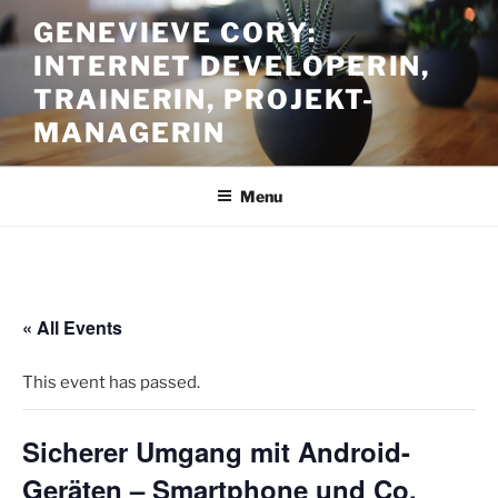
Skip
GENEVIEVE CORY:
to
INTERNET DEVELOPERIN,
content
TRAINERIN, PROJEKT-
MANAGERIN
Menu
« All Events
This event has passed.
Sicherer Umgang mit Android-
Geräten – Smartphone und Co.