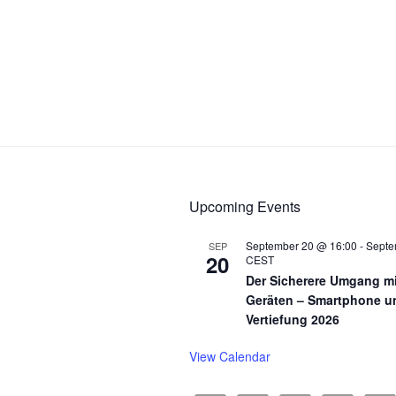
n
o
d
r
V
E
v
i
e
e
n
t
w
s
s
b
Upcoming Events
y
N
K
September 20 @ 16:00
-
Septe
SEP
a
e
20
CEST
y
Der Sicherere Umgang mi
v
w
Geräten – Smartphone u
i
o
Vertiefung 2026
r
g
View Calendar
d
a
.