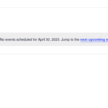
No events scheduled for April 30, 2023. Jump to the
next upcoming e
N
o
t
i
c
e