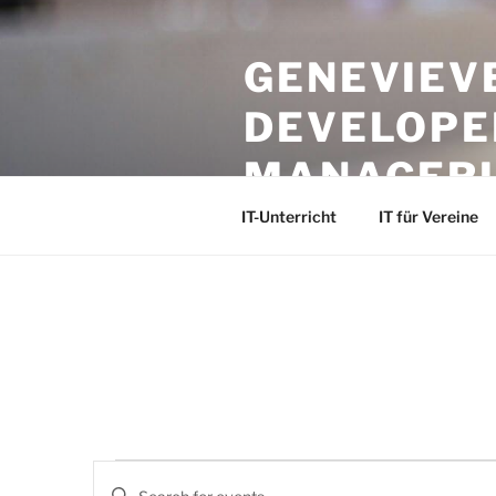
Skip
to
GENEVIEVE
content
DEVELOPER
MANAGER
IT-Unterricht
IT für Vereine
Events
E
E